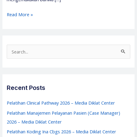
Pelatihan
Read More »
Audit
Operasional
Rumah
Sakit
S
–
e
Media
a
Diklat
r
Center
c
Recent Posts
h
f
Pelatihan Clinical Pathway 2026 – Media Diklat Center
o
Pelatihan Manajemen Pelayanan Pasien (Case Manager)
r
2026 – Media Diklat Center
:
Pelatihan Koding Ina Cbgs 2026 – Media Diklat Center