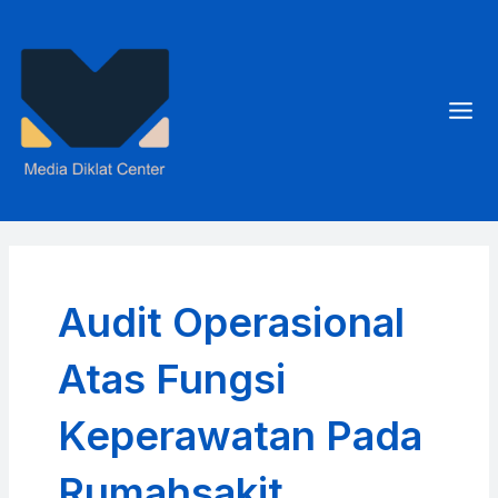
Skip
to
content
Mai
Men
Audit Operasional
Atas Fungsi
Keperawatan Pada
Rumahsakit