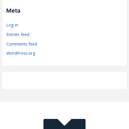
g
Meta
o
r
Log in
i
Entries feed
e
Comments feed
s
WordPress.org