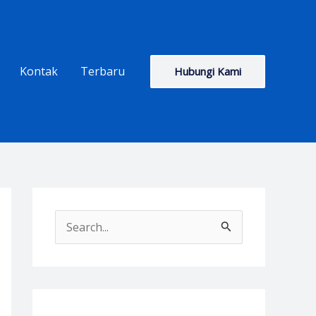
Kontak
Terbaru
Hubungi Kami
S
e
a
r
c