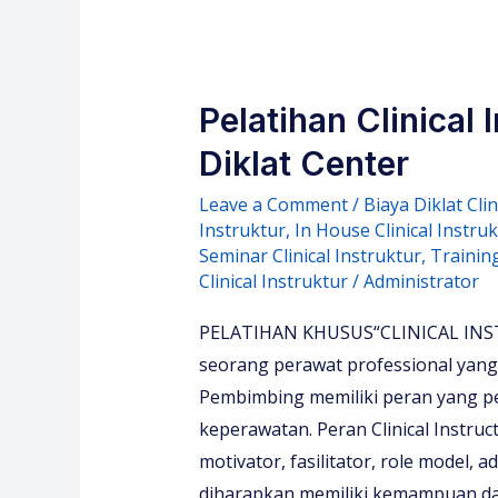
Pelatihan Clinical
Diklat Center
Leave a Comment
/
Biaya Diklat Cli
Instruktur
,
In House Clinical Instru
Seminar Clinical Instruktur
,
Training
Clinical Instruktur
/
Administrator
PELATIHAN KHUSUS“CLINICAL INSTRU
seorang perawat professional yang 
Pembimbing memiliki peran yang p
keperawatan. Peran Clinical Instruct
motivator, fasilitator, role model, a
diharapkan memiliki kemampuan da