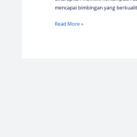
mencapai bimbingan yang berkualit
Pelatihan
Read More »
Clinical
Instructor
2026
–
Media
Diklat
Center