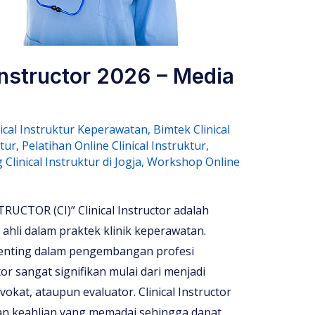
 Instructor 2026 – Media
nical Instruktur Keperawatan
,
Bimtek Clinical
ktur
,
Pelatihan Online Clinical Instruktur
,
 Clinical Instruktur di Jogja
,
Workshop Online
CTOR (CI)” Clinical Instructor adalah
ahli dalam praktek klinik keperawatan.
enting dalam pengembangan profesi
or sangat signifikan mulai dari menjadi
dvokat, ataupun evaluator. Clinical Instructor
n keahlian yang memadai sehingga dapat