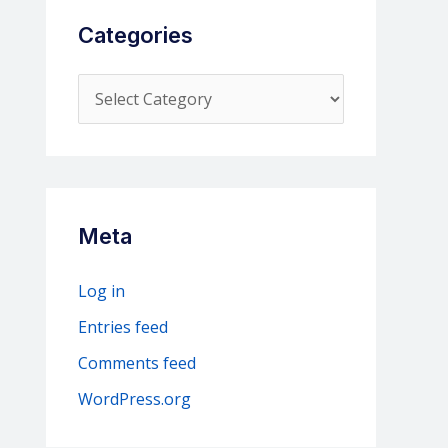
Categories
C
a
t
e
g
Meta
o
r
Log in
i
Entries feed
e
Comments feed
s
WordPress.org