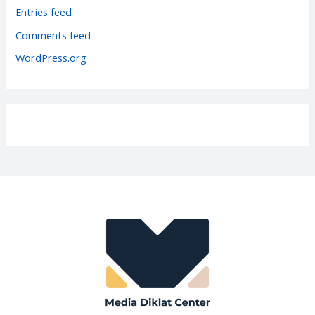
i
Entries feed
e
Comments feed
s
WordPress.org