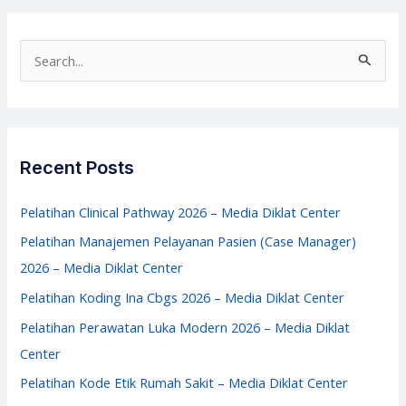
–
Pelatihan
S
Manajemen
e
Farmasi
a
–
r
Media
c
Recent Posts
Diklat
h
Center
f
Pelatihan Clinical Pathway 2026 – Media Diklat Center
o
Pelatihan Manajemen Pelayanan Pasien (Case Manager)
r
2026 – Media Diklat Center
:
Pelatihan Koding Ina Cbgs 2026 – Media Diklat Center
Pelatihan Perawatan Luka Modern 2026 – Media Diklat
Center
Pelatihan Kode Etik Rumah Sakit – Media Diklat Center