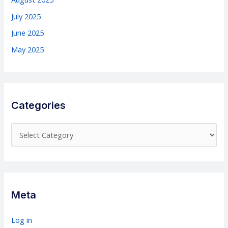
July 2025
June 2025
May 2025
Categories
C
a
t
e
g
Meta
o
r
Log in