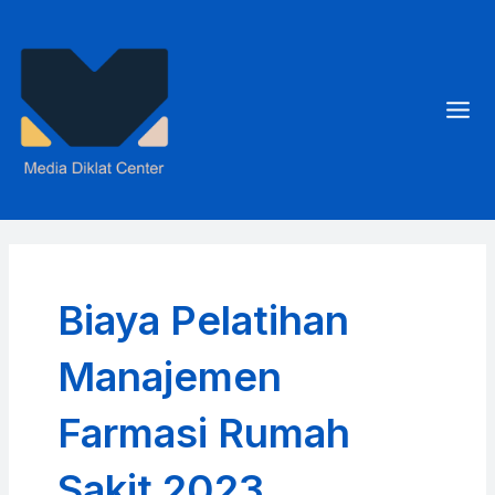
Skip
to
content
Mai
Men
Biaya Pelatihan
Manajemen
Farmasi Rumah
Sakit 2023