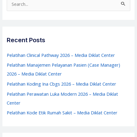
S
Media
e
Diklat
a
Center
r
c
Recent Posts
h
f
Pelatihan Clinical Pathway 2026 – Media Diklat Center
o
Pelatihan Manajemen Pelayanan Pasien (Case Manager)
r
2026 – Media Diklat Center
:
Pelatihan Koding Ina Cbgs 2026 – Media Diklat Center
Pelatihan Perawatan Luka Modern 2026 – Media Diklat
Center
Pelatihan Kode Etik Rumah Sakit – Media Diklat Center