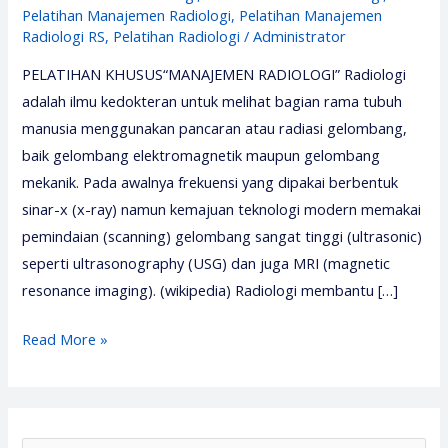
Pelatihan Manajemen Radiologi
,
Pelatihan Manajemen
Radiologi RS
,
Pelatihan Radiologi
/
Administrator
PELATIHAN KHUSUS“MANAJEMEN RADIOLOGI” Radiologi
adalah ilmu kedokteran untuk melihat bagian rama tubuh
manusia menggunakan pancaran atau radiasi gelombang,
baik gelombang elektromagnetik maupun gelombang
mekanik. Pada awalnya frekuensi yang dipakai berbentuk
sinar-x (x-ray) namun kemajuan teknologi modern memakai
pemindaian (scanning) gelombang sangat tinggi (ultrasonic)
seperti ultrasonography (USG) dan juga MRI (magnetic
resonance imaging). (wikipedia) Radiologi membantu […]
Pelatihan
Read More »
Manajemen
Radiologi
2026
–