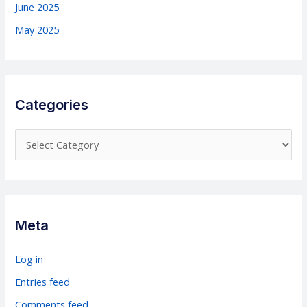
June 2025
May 2025
Categories
C
a
t
e
g
Meta
o
r
Log in
i
Entries feed
e
Comments feed