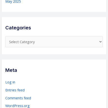
May 2025
Categories
C
a
t
e
g
Meta
o
r
Log in
i
Entries feed
e
Comments feed
s
WordPress.org