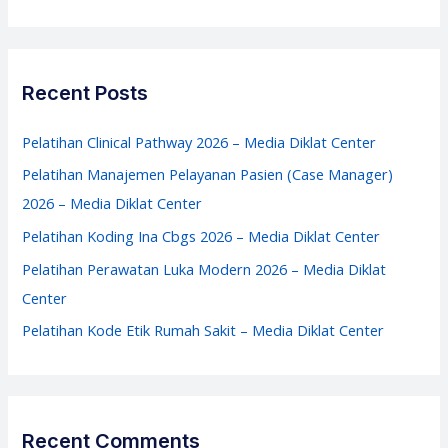
Sakit
a
–
r
Media
c
Recent Posts
Diklat
h
Center
f
Pelatihan Clinical Pathway 2026 – Media Diklat Center
o
Pelatihan Manajemen Pelayanan Pasien (Case Manager)
r
2026 – Media Diklat Center
:
Pelatihan Koding Ina Cbgs 2026 – Media Diklat Center
Pelatihan Perawatan Luka Modern 2026 – Media Diklat
Center
Pelatihan Kode Etik Rumah Sakit – Media Diklat Center
Recent Comments