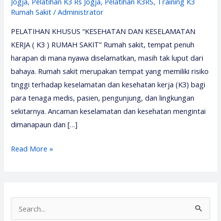
Jogja
,
Pelatihan K3 Rs Jogja
,
Pelatihan K3RS
,
Training K3
Rumah Sakit
/
Administrator
PELATIHAN KHUSUS “KESEHATAN DAN KESELAMATAN
KERJA ( K3 ) RUMAH SAKIT” Rumah sakit, tempat penuh
harapan di mana nyawa diselamatkan, masih tak luput dari
bahaya. Rumah sakit merupakan tempat yang memiliki risiko
tinggi terhadap keselamatan dan kesehatan kerja (K3) bagi
para tenaga medis, pasien, pengunjung, dan lingkungan
sekitarnya. Ancaman keselamatan dan kesehatan mengintai
dimanapaun dan […]
Pelatihan
Read More »
Keselamatan
dan
Kesehatan
Kerja
S
Rumah
e