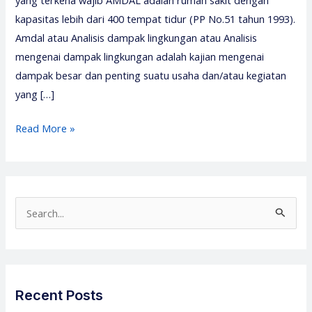
yang terkena wajib AMDAL adalah rumah sakit dengan
kapasitas lebih dari 400 tempat tidur (PP No.51 tahun 1993).
Amdal atau Analisis dampak lingkungan atau Analisis
mengenai dampak lingkungan adalah kajian mengenai
dampak besar dan penting suatu usaha dan/atau kegiatan
yang […]
Pelatihan
Read More »
Amdal
Rumah
Sakit
2026
S
–
e
Media
a
Diklat
r
Center
c
Recent Posts
h