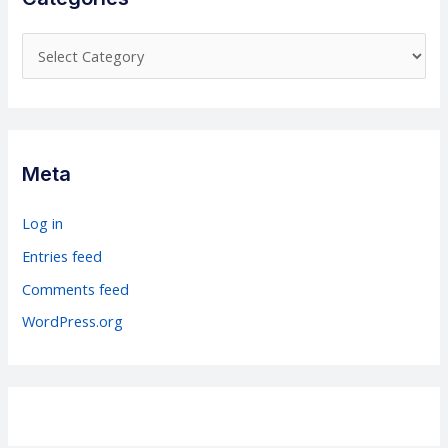
C
a
t
e
g
Meta
o
r
Log in
i
Entries feed
e
Comments feed
s
WordPress.org