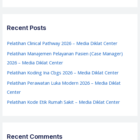
Diklat
a
Center
r
c
Recent Posts
h
f
Pelatihan Clinical Pathway 2026 – Media Diklat Center
o
Pelatihan Manajemen Pelayanan Pasien (Case Manager)
r
2026 – Media Diklat Center
:
Pelatihan Koding Ina Cbgs 2026 – Media Diklat Center
Pelatihan Perawatan Luka Modern 2026 – Media Diklat
Center
Pelatihan Kode Etik Rumah Sakit – Media Diklat Center
Recent Comments