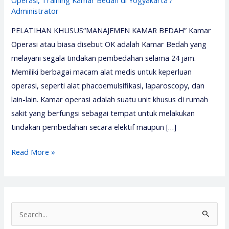
Administrator
PELATIHAN KHUSUS“MANAJEMEN KAMAR BEDAH” Kamar
Operasi atau biasa disebut OK adalah Kamar Bedah yang
melayani segala tindakan pembedahan selama 24 jam.
Memiliki berbagai macam alat medis untuk keperluan
operasi, seperti alat phacoemulsifikasi, laparoscopy, dan
lain-lain. Kamar operasi adalah suatu unit khusus di rumah
sakit yang berfungsi sebagai tempat untuk melakukan
tindakan pembedahan secara elektif maupun […]
Pelatihan
Read More »
Kamar
Bedah
2026
–
S
Media
e