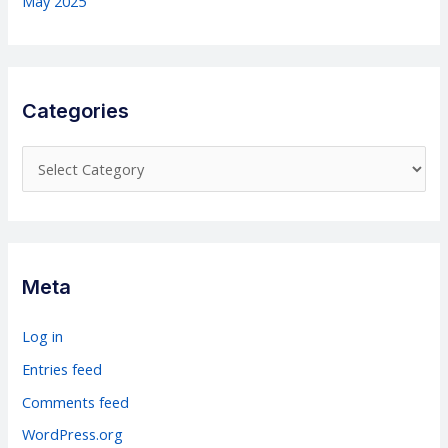
May 2025
Categories
C
a
t
e
g
Meta
o
r
Log in
i
Entries feed
e
Comments feed
s
WordPress.org