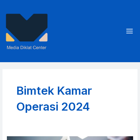
Skip
to
content
Mai
Men
Bimtek Kamar
Operasi 2024