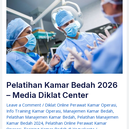
Pelatihan Kamar Bedah 2026
– Media Diklat Center
Leave a Comment
/
Diklat Online Perawat Kamar Operasi
,
Info Training Kamar Operasi
,
Manajemen Kamar Bedah
,
Pelatihan Manajemen Kamar Bedah
,
Pelatihan Manajemen
Kamar Bedah 2024
,
Pelatihan Online Perawat Kamar
Operasi
,
Training Kamar Bedah di Yogyakarta
/