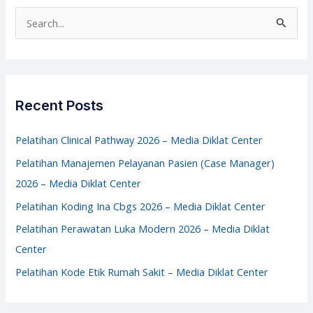
Sakit
S
2026
e
–
a
Media
r
Diklat
c
Recent Posts
Center
h
f
Pelatihan Clinical Pathway 2026 – Media Diklat Center
o
Pelatihan Manajemen Pelayanan Pasien (Case Manager)
r
2026 – Media Diklat Center
:
Pelatihan Koding Ina Cbgs 2026 – Media Diklat Center
Pelatihan Perawatan Luka Modern 2026 – Media Diklat
Center
Pelatihan Kode Etik Rumah Sakit – Media Diklat Center