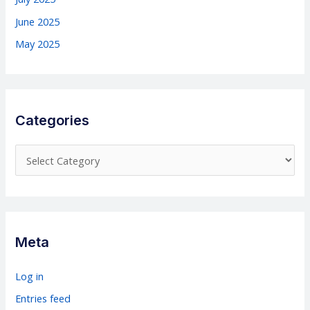
June 2025
May 2025
Categories
C
a
t
e
g
Meta
o
r
Log in
i
Entries feed