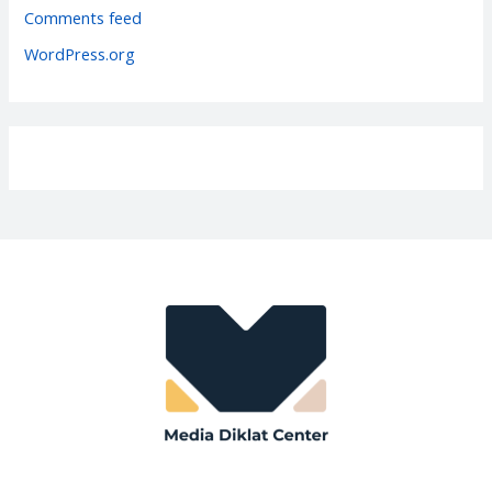
e
Comments feed
s
WordPress.org