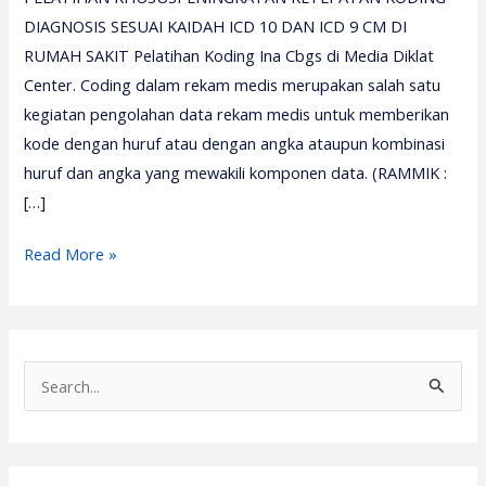
DIAGNOSIS SESUAI KAIDAH ICD 10 DAN ICD 9 CM DI
RUMAH SAKIT Pelatihan Koding Ina Cbgs di Media Diklat
Center. Coding dalam rekam medis merupakan salah satu
kegiatan pengolahan data rekam medis untuk memberikan
kode dengan huruf atau dengan angka ataupun kombinasi
huruf dan angka yang mewakili komponen data. (RAMMIK :
[…]
Pelatihan
Read More »
Koding
Ina
Cbgs
2026
S
–
e
Media
a
Diklat
r