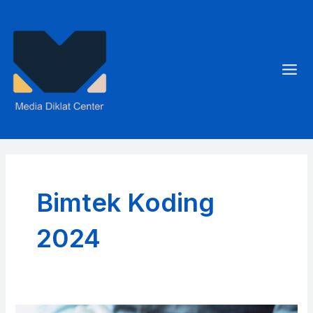
Skip
to
content
Mai
Men
Bimtek Koding
2024