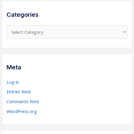
Categories
C
a
t
e
g
Meta
o
r
Log in
i
Entries feed
e
Comments feed
s
WordPress.org