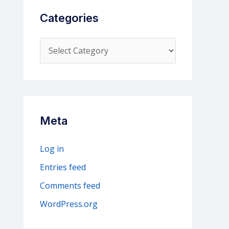
Categories
C
a
t
e
g
Meta
o
r
Log in
i
Entries feed
e
Comments feed
s
WordPress.org