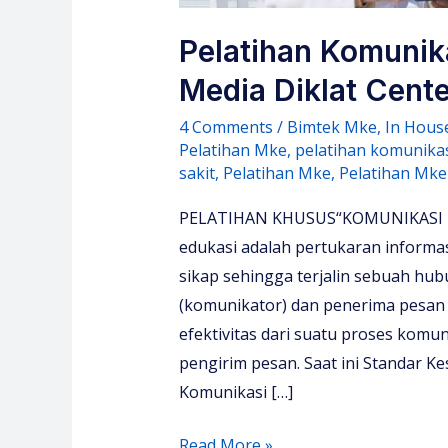
Pelatihan Komunika
Media Diklat Cente
4 Comments
/
Bimtek Mke
,
In Hous
Pelatihan Mke
,
pelatihan komunikas
sakit
,
Pelatihan Mke
,
Pelatihan Mke
PELATIHAN KHUSUS“KOMUNIKASI EF
edukasi adalah pertukaran informa
sikap sehingga terjalin sebuah hu
(komunikator) dan penerima pesan
efektivitas dari suatu proses komuni
pengirim pesan. Saat ini Standar 
Komunikasi […]
Pelatihan
Read More »