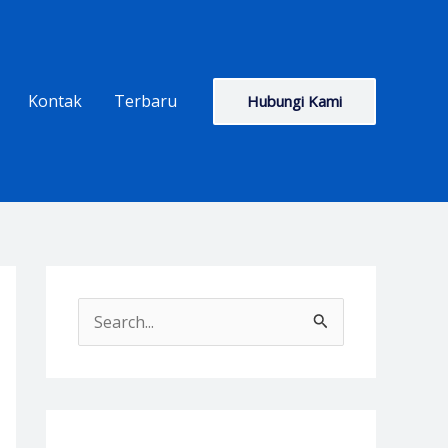
Kontak
Terbaru
Hubungi Kami
S
e
a
r
c