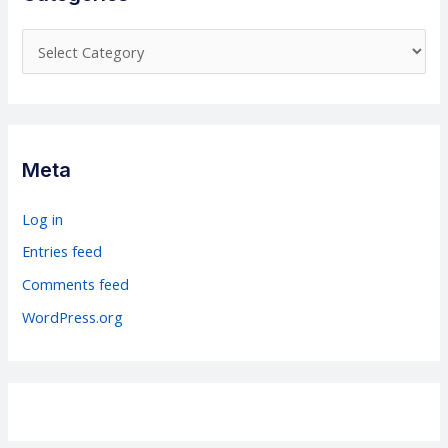
C
a
t
e
g
Meta
o
r
Log in
i
Entries feed
e
Comments feed
s
WordPress.org