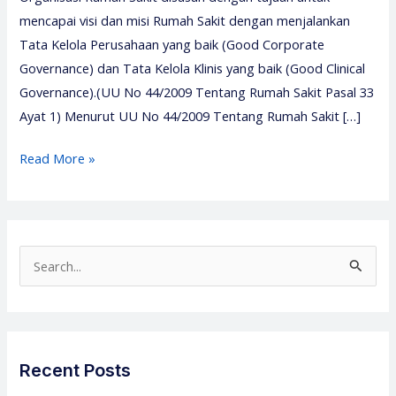
mencapai visi dan misi Rumah Sakit dengan menjalankan
Tata Kelola Perusahaan yang baik (Good Corporate
Governance) dan Tata Kelola Klinis yang baik (Good Clinical
Governance).(UU No 44/2009 Tentang Rumah Sakit Pasal 33
Ayat 1) Menurut UU No 44/2009 Tentang Rumah Sakit […]
Pelatihan
Read More »
Tkrs
2026
–
Training
S
Tkrs
e
–
a
Media
r
Diklat
c
Recent Posts
Center
h