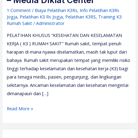
– Media Diklat Center
1 Comment
/
Biaya Pelatihan K3Rs
,
Info Pelatihan K3Rs
Jogja
,
Pelatihan K3 Rs Jogja
,
Pelatihan K3RS
,
Training K3
Rumah Sakit
/
Administrator
PELATIHAN KHUSUS “KESEHATAN DAN KESELAMATAN
KERJA ( K3 ) RUMAH SAKIT” Rumah sakit, tempat penuh
harapan di mana nyawa diselamatkan, masih tak luput dari
bahaya. Rumah sakit merupakan tempat yang memiliki risiko
tinggi terhadap keselamatan dan kesehatan kerja (K3) bagi
para tenaga medis, pasien, pengunjung, dan lingkungan
sekitarnya. Ancaman keselamatan dan kesehatan mengintai
dimanapaun dan […]
Pelatihan
Read More »
Keselamatan
dan
Kesehatan