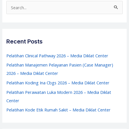
Kerja
S
Rumah
e
Sakit
a
–
r
Media
c
Recent Posts
Diklat
h
Center
f
Pelatihan Clinical Pathway 2026 – Media Diklat Center
o
Pelatihan Manajemen Pelayanan Pasien (Case Manager)
r
2026 – Media Diklat Center
:
Pelatihan Koding Ina Cbgs 2026 – Media Diklat Center
Pelatihan Perawatan Luka Modern 2026 – Media Diklat
Center
Pelatihan Kode Etik Rumah Sakit – Media Diklat Center