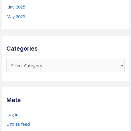
June 2025
May 2025
Categories
C
a
t
e
g
Meta
o
r
Log in
i
Entries feed
e