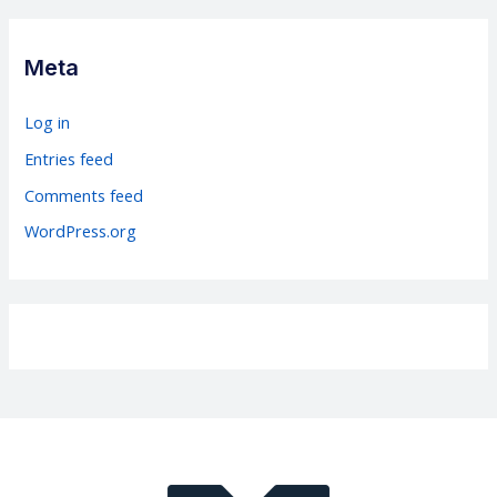
e
g
Meta
o
r
Log in
i
Entries feed
e
Comments feed
s
WordPress.org