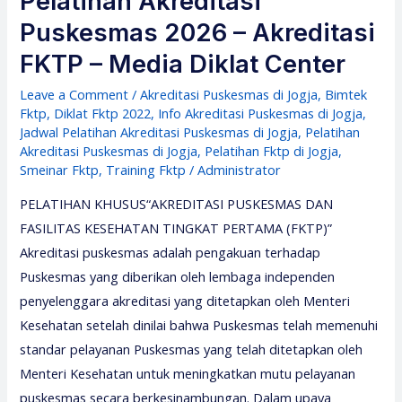
Pelatihan Akreditasi
Puskesmas 2026 – Akreditasi
FKTP – Media Diklat Center
Leave a Comment
/
Akreditasi Puskesmas di Jogja
,
Bimtek
Fktp
,
Diklat Fktp 2022
,
Info Akreditasi Puskesmas di Jogja
,
Jadwal Pelatihan Akreditasi Puskesmas di Jogja
,
Pelatihan
Akreditasi Puskesmas di Jogja
,
Pelatihan Fktp di Jogja
,
Smeinar Fktp
,
Training Fktp
/
Administrator
PELATIHAN KHUSUS“AKREDITASI PUSKESMAS DAN
FASILITAS KESEHATAN TINGKAT PERTAMA (FKTP)”
Akreditasi puskesmas adalah pengakuan terhadap
Puskesmas yang diberikan oleh lembaga independen
penyelenggara akreditasi yang ditetapkan oleh Menteri
Kesehatan setelah dinilai bahwa Puskesmas telah memenuhi
standar pelayanan Puskesmas yang telah ditetapkan oleh
Menteri Kesehatan untuk meningkatkan mutu pelayanan
puskesmas secara berkesinambungan. Dalam upaya