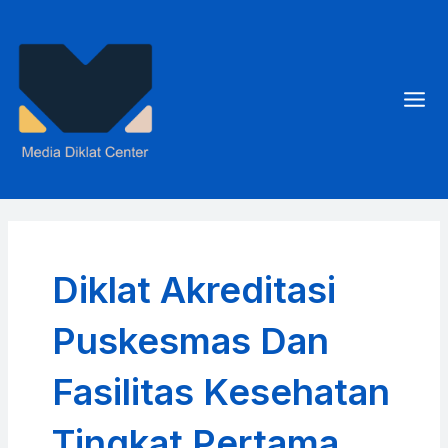
Skip
to
content
Mai
Men
Diklat Akreditasi
Puskesmas Dan
Fasilitas Kesehatan
Tingkat Pertama