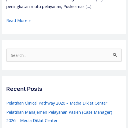
peningkatan mutu pelayanan, Puskesmas […]
Pelatihan
Read More »
Akreditasi
Puskesmas
2026
–
S
Akreditasi
e
FKTP
a
–
r
Media
c
Recent Posts
Diklat
h
Center
f
Pelatihan Clinical Pathway 2026 – Media Diklat Center
o
Pelatihan Manajemen Pelayanan Pasien (Case Manager)
r
2026 – Media Diklat Center
: