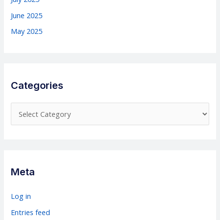
June 2025
May 2025
Categories
C
a
t
e
g
Meta
o
r
Log in
i
Entries feed