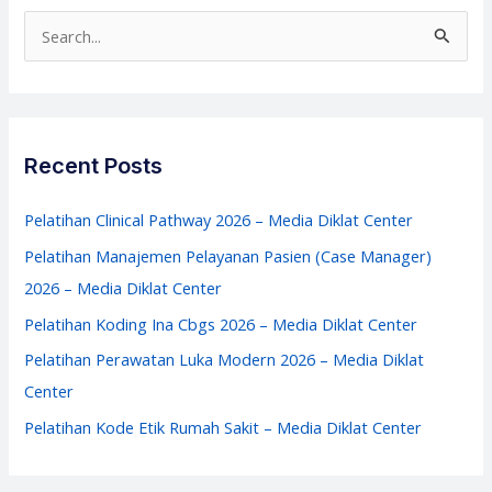
Perawat
S
–
e
Media
a
Diklat
r
Center
c
Recent Posts
h
f
Pelatihan Clinical Pathway 2026 – Media Diklat Center
o
Pelatihan Manajemen Pelayanan Pasien (Case Manager)
r
2026 – Media Diklat Center
:
Pelatihan Koding Ina Cbgs 2026 – Media Diklat Center
Pelatihan Perawatan Luka Modern 2026 – Media Diklat
Center
Pelatihan Kode Etik Rumah Sakit – Media Diklat Center