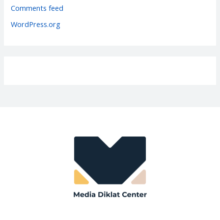
e
Comments feed
s
WordPress.org