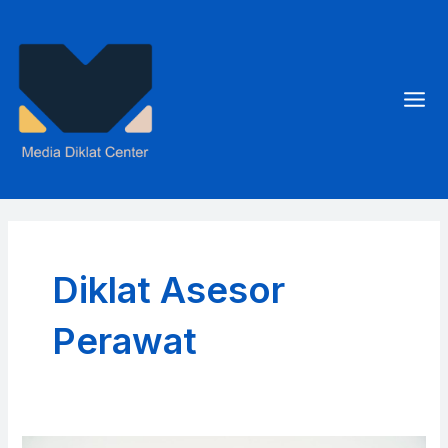
Skip
to
content
Mai
Men
Diklat Asesor
Perawat