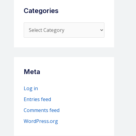
Categories
C
a
t
e
g
Meta
o
r
Log in
i
Entries feed
e
Comments feed
s
WordPress.org