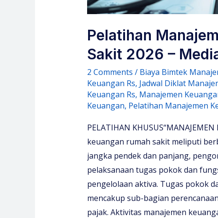
Pelatihan Manaje
Sakit 2026 – Media
2 Comments
/
Biaya Bimtek Manaj
Keuangan Rs
,
Jadwal Diklat Manaj
Keuangan Rs
,
Manajemen Keuangan
Keuangan
,
Pelatihan Manajemen K
PELATIHAN KHUSUS“MANAJEMEN 
keuangan rumah sakit meliputi be
jangka pendek dan panjang, pengo
pelaksanaan tugas pokok dan fungs
pengelolaan aktiva. Tugas pokok d
mencakup sub-bagian perencanaan 
pajak. Aktivitas manajemen keuang