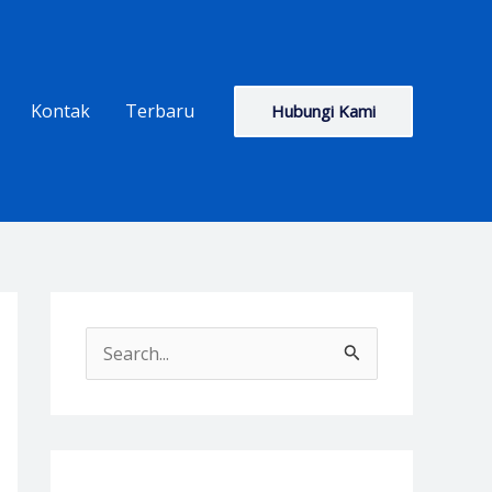
Kontak
Terbaru
Hubungi Kami
S
e
a
r
c