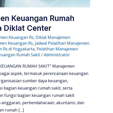
men Keuangan Rumah
 Diklat Center
emen Keuangan Rs
,
Diklat Manajemen
emen Keuangan Rs
,
Jadwal Pelatihan Manajemen
 Rs di Yogyakarta
,
Pelatihan Manajemen
euangan Rumah Sakit
/
Administrator
KEUANGAN RUMAH SAKIT” Manajemen
rbagai aspek, termasuk perencanaan keuangan
rganisasian sumber daya keuangan,
i bagian keuangan rumah sakit, serta
an fungsi bagian keuangan rumah sakit
anggaran, perbendaharaan, akuntansi, dan
an rumah […]