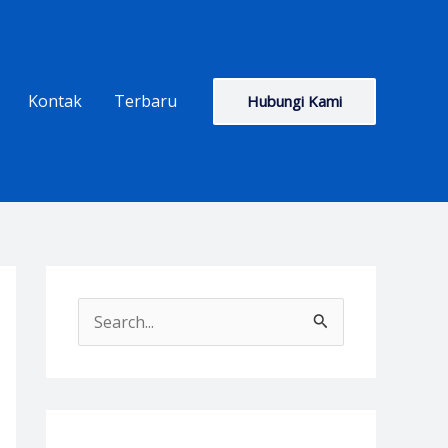
Kontak
Terbaru
Hubungi Kami
S
e
a
r
c