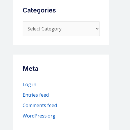
Categories
C
a
t
e
g
Meta
o
r
Log in
i
Entries feed
e
Comments feed
s
WordPress.org