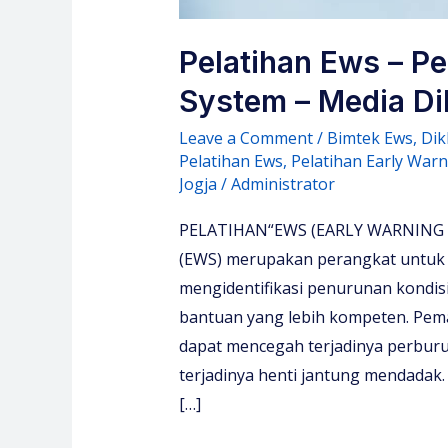
Pelatihan Ews – Pe
System – Media Di
Leave a Comment
/
Bimtek Ews
,
Dik
Pelatihan Ews
,
Pelatihan Early War
Jogja
/
Administrator
PELATIHAN“EWS (EARLY WARNING S
(EWS) merupakan perangkat untu
mengidentifikasi penurunan kondisi
bantuan yang lebih kompeten. Pema
dapat mencegah terjadinya perbur
terjadinya henti jantung mendadak
[…]