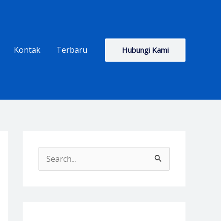
Kontak
Terbaru
Hubungi Kami
S
e
a
r
c