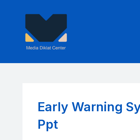
Skip
to
content
Early Warning S
Ppt