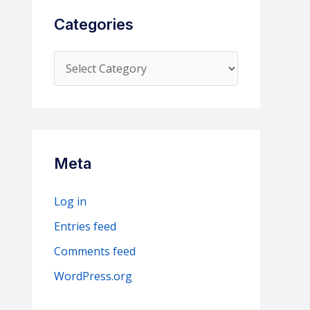
Categories
C
a
t
e
g
Meta
o
r
Log in
i
Entries feed
e
Comments feed
s
WordPress.org