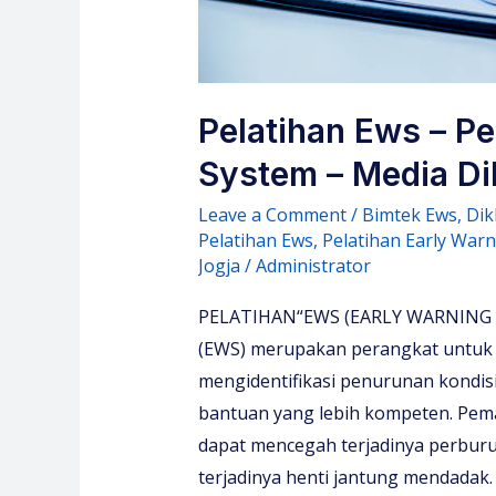
Pelatihan Ews – Pe
System – Media Di
Leave a Comment
/
Bimtek Ews
,
Dik
Pelatihan Ews
,
Pelatihan Early War
Jogja
/
Administrator
PELATIHAN“EWS (EARLY WARNING S
(EWS) merupakan perangkat untu
mengidentifikasi penurunan kondisi
bantuan yang lebih kompeten. Pema
dapat mencegah terjadinya perbur
terjadinya henti jantung mendadak