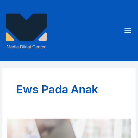
Skip
to
content
Mai
Men
Ews Pada Anak