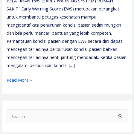
PELATIHAN“EWS (EARLY WARNING SYSTEM) RUMAH
SAKIT” Early Warning Score (EWS) merupakan perangkat
untuk membantu petugas kesehatan mampu
mengidentifikasi penurunan kondisi pasien sedini mungkin
dan bila perlu mencari bantuan yang lebih kompeten.
Pemantauan kondisi pasien dengan EWS secara dini dapat
mencegah terjadinya perburukan kondisi pasien bahkan
mencegah terjadinya henti jantung mendadak. Ketika pasien
mengalami perburukan kondisi […]
Pelatihan
Read More »
Ews
–
Pelatihan
Early
S
Warning
e
System
a