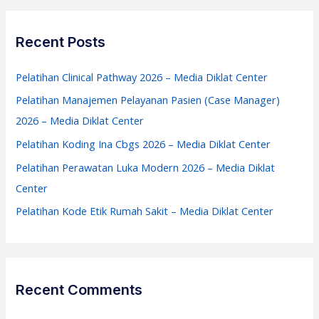
–
r
Media
c
Recent Posts
Diklat
h
Center
f
Pelatihan Clinical Pathway 2026 – Media Diklat Center
o
Pelatihan Manajemen Pelayanan Pasien (Case Manager)
r
2026 – Media Diklat Center
:
Pelatihan Koding Ina Cbgs 2026 – Media Diklat Center
Pelatihan Perawatan Luka Modern 2026 – Media Diklat
Center
Pelatihan Kode Etik Rumah Sakit – Media Diklat Center
Recent Comments