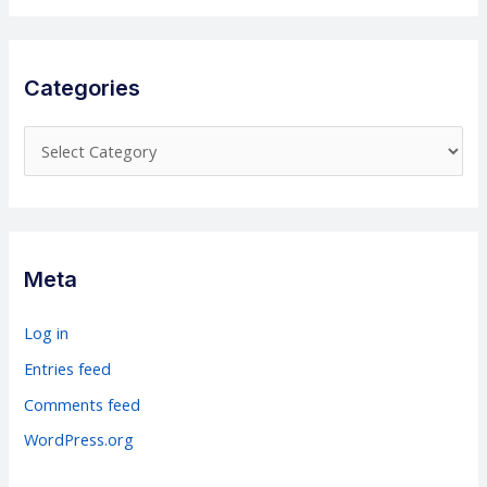
Categories
C
a
t
e
g
Meta
o
r
Log in
i
Entries feed
e
Comments feed
s
WordPress.org