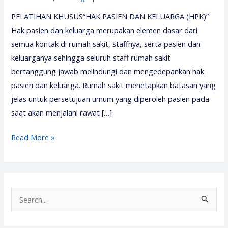
PELATIHAN KHUSUS“HAK PASIEN DAN KELUARGA (HPK)”
Hak pasien dan keluarga merupakan elemen dasar dari
semua kontak di rumah sakit, staffnya, serta pasien dan
keluarganya sehingga seluruh staff rumah sakit
bertanggung jawab melindungi dan mengedepankan hak
pasien dan keluarga. Rumah sakit menetapkan batasan yang
jelas untuk persetujuan umum yang diperoleh pasien pada
saat akan menjalani rawat […]
Pelatihan
Read More »
Hak
Pasien
dan
Keluarga
S
2026
e
–
a