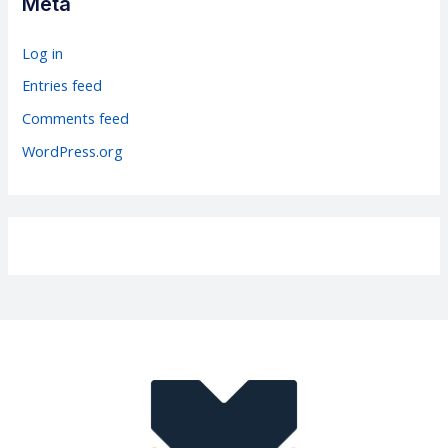
Meta
o
r
Log in
i
Entries feed
e
Comments feed
s
WordPress.org