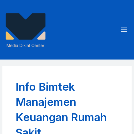
Skip
to
content
Mai
Men
Info Bimtek
Manajemen
Keuangan Rumah
Sakit