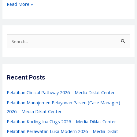
Pelatihan
Read More »
Manajemen
Keuangan
Rumah
Sakit
S
2026
e
–
a
Media
r
Diklat
c
Recent Posts
Center
h
f
Pelatihan Clinical Pathway 2026 – Media Diklat Center
o
Pelatihan Manajemen Pelayanan Pasien (Case Manager)
r
2026 – Media Diklat Center
:
Pelatihan Koding Ina Cbgs 2026 – Media Diklat Center
Pelatihan Perawatan Luka Modern 2026 – Media Diklat