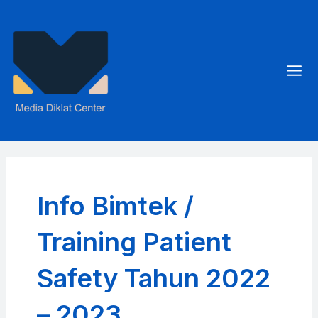
Skip
to
content
Mai
Men
Info Bimtek /
Training Patient
Safety Tahun 2022
– 2023