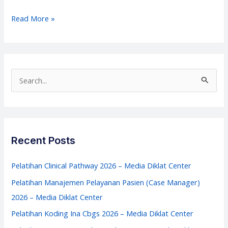
Pelatihan
Read More »
Keselamatan
Pasien
(Patient
Safety)
S
–
e
Media
a
Diklat
r
Center
c
Recent Posts
h
f
Pelatihan Clinical Pathway 2026 – Media Diklat Center
o
Pelatihan Manajemen Pelayanan Pasien (Case Manager)
r
2026 – Media Diklat Center
:
Pelatihan Koding Ina Cbgs 2026 – Media Diklat Center