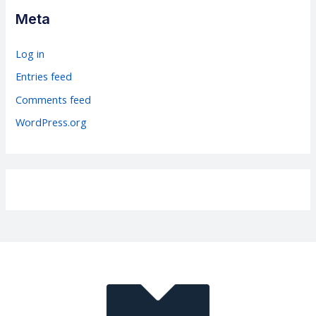
g
Meta
o
r
Log in
i
Entries feed
e
Comments feed
s
WordPress.org