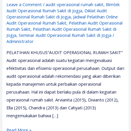
Leave a Comment
/
audit operasional rumah sakit
,
Bimtek
Audit Operasional Rumah Sakit di Jogja
,
Diklat Audit
Operasional Rumah Sakit di Jogja
,
Jadwal Pelatihan Online
Audit Operasional Rumah Sakit
,
Pelatihan Audit Operasional
Rumah Sakit
,
Pelatihan Audit Operasional Rumah Sakit di
Jogja
,
Seminar Audit Operasional Rumah Sakit di Jogja
/
Administrator
PELATIHAN KHUSUS“AUDIT OPERASIONAL RUMAH SAKIT”
Audit operasional adalah suatu kegiatan mengevaluasi
efektivitas dan efisiensi operasional perusahaan. Output dari
audit operasional adalah rekomendasi yang akan diberikan
kepada manajemen untuk perbaikan operasional
perusahaan. Hal ini dapat berlaku pula di dalam kegiatan
operasional rumah sakit. Arvianita (2015), Divianto (2012),
Ella (2015), Chandra (2013) dan Cahyati (2013)
mengemukakan bahwa […]
Pelatihan
Read More »