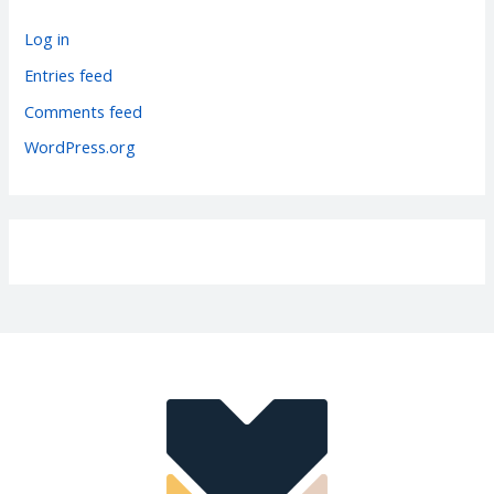
o
r
Log in
i
Entries feed
e
Comments feed
s
WordPress.org