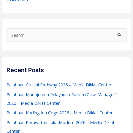
Audit
Operasional
Rumah
Sakit
S
–
e
Media
a
Diklat
r
Center
c
Recent Posts
h
f
Pelatihan Clinical Pathway 2026 – Media Diklat Center
o
Pelatihan Manajemen Pelayanan Pasien (Case Manager)
r
2026 – Media Diklat Center
:
Pelatihan Koding Ina Cbgs 2026 – Media Diklat Center
Pelatihan Perawatan Luka Modern 2026 – Media Diklat
Center