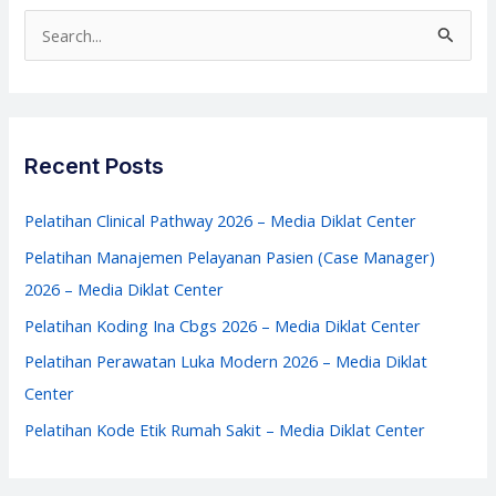
Media
S
Diklat
e
Center
a
r
c
Recent Posts
h
f
Pelatihan Clinical Pathway 2026 – Media Diklat Center
o
Pelatihan Manajemen Pelayanan Pasien (Case Manager)
r
2026 – Media Diklat Center
:
Pelatihan Koding Ina Cbgs 2026 – Media Diklat Center
Pelatihan Perawatan Luka Modern 2026 – Media Diklat
Center
Pelatihan Kode Etik Rumah Sakit – Media Diklat Center