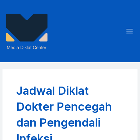
Skip
to
content
Mai
Men
Jadwal Diklat
Dokter Pencegah
dan Pengendali
Infeksi