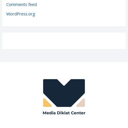
e
Comments feed
s
WordPress.org