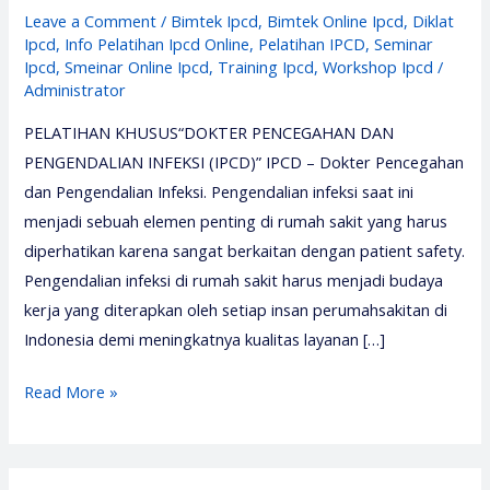
Leave a Comment
/
Bimtek Ipcd
,
Bimtek Online Ipcd
,
Diklat
Ipcd
,
Info Pelatihan Ipcd Online
,
Pelatihan IPCD
,
Seminar
Ipcd
,
Smeinar Online Ipcd
,
Training Ipcd
,
Workshop Ipcd
/
Administrator
PELATIHAN KHUSUS“DOKTER PENCEGAHAN DAN
PENGENDALIAN INFEKSI (IPCD)” IPCD – Dokter Pencegahan
dan Pengendalian Infeksi. Pengendalian infeksi saat ini
menjadi sebuah elemen penting di rumah sakit yang harus
diperhatikan karena sangat berkaitan dengan patient safety.
Pengendalian infeksi di rumah sakit harus menjadi budaya
kerja yang diterapkan oleh setiap insan perumahsakitan di
Indonesia demi meningkatnya kualitas layanan […]
Pelatihan
Read More »
IPCD
2026
–