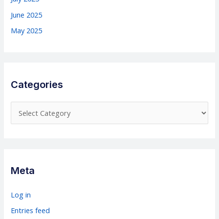
June 2025
May 2025
Categories
C
a
t
e
g
Meta
o
r
Log in
i
Entries feed