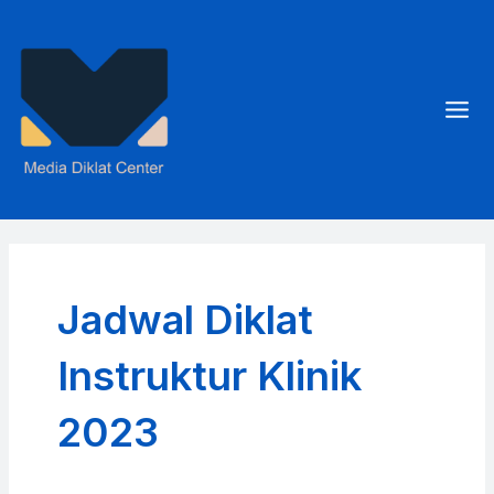
Skip
to
content
Mai
Men
Jadwal Diklat
Instruktur Klinik
2023