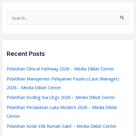
2026
–
S
Media
e
Diklat
a
Center
r
c
Recent Posts
h
f
Pelatihan Clinical Pathway 2026 – Media Diklat Center
o
Pelatihan Manajemen Pelayanan Pasien (Case Manager)
r
2026 – Media Diklat Center
:
Pelatihan Koding Ina Cbgs 2026 – Media Diklat Center
Pelatihan Perawatan Luka Modern 2026 – Media Diklat
Center
Pelatihan Kode Etik Rumah Sakit – Media Diklat Center