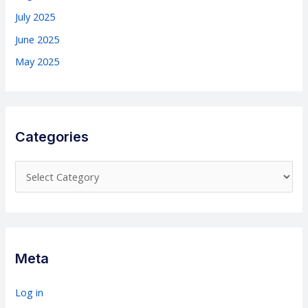
July 2025
June 2025
May 2025
Categories
C
a
t
e
g
Meta
o
r
Log in