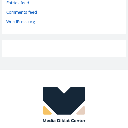
i
Entries feed
e
Comments feed
s
WordPress.org