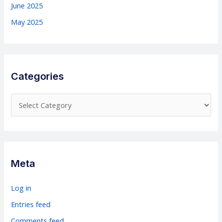
June 2025
May 2025
Categories
C
a
t
e
g
Meta
o
r
Log in
i
Entries feed
e
Comments feed