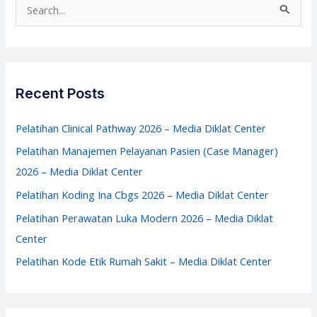
S
Diklat
e
Center
a
r
c
Recent Posts
h
f
Pelatihan Clinical Pathway 2026 – Media Diklat Center
o
Pelatihan Manajemen Pelayanan Pasien (Case Manager)
r
2026 – Media Diklat Center
:
Pelatihan Koding Ina Cbgs 2026 – Media Diklat Center
Pelatihan Perawatan Luka Modern 2026 – Media Diklat
Center
Pelatihan Kode Etik Rumah Sakit – Media Diklat Center