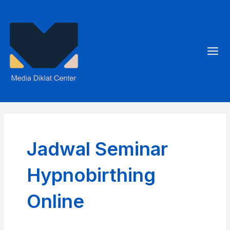
Skip
to
content
Mai
Men
Jadwal Seminar
Hypnobirthing
Online