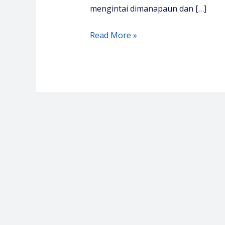
mengintai dimanapaun dan […]
Pelatihan
Read More »
Keselamatan
dan
Kesehatan
Kerja
Rumah
Sakit
–
Media
Diklat
Center