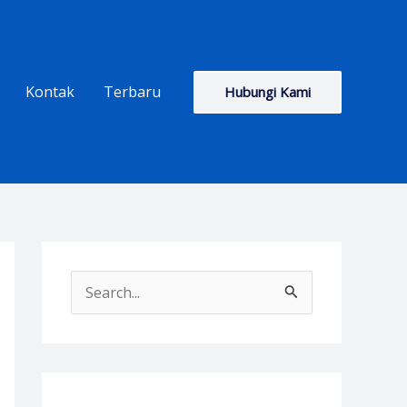
Kontak
Terbaru
Hubungi Kami
S
e
a
r
c