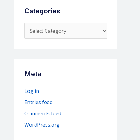
Categories
C
a
t
e
g
Meta
o
r
Log in
i
Entries feed
e
Comments feed
s
WordPress.org