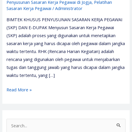
Penyusunan Sasaran Kerja Pegawai di Jogja
,
Pelatihan
Sasaran Kerja Pegawai
/
Administrator
BIMTEK KHUSUS PENYUSUNAN SASARAN KERJA PEGAWAI
(SKP) DAN E-DUPAK Menyusun Sasaran Kerja Pegawai
(SKP) adalah proses yang digunakan untuk menetapkan
sasaran kerja yang harus dicapai oleh pegawai dalam jangka
waktu tertentu. RHK (Rencana Harian Kegiatan) adalah
rencana yang digunakan oleh pegawai untuk menjabarkan
tugas dan tanggung jawab yang harus dicapai dalam jangka
waktu tertentu, yang […]
Pelatihan
Read More »
Sasaran
Kerja
Pegawai
(SKP)
S
2026
e