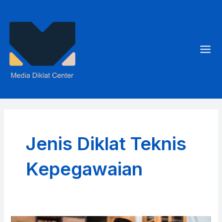
Skip
to
content
Mai
Men
Jenis Diklat Teknis
Kepegawaian