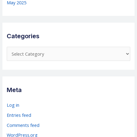
May 2025
Categories
C
a
t
e
g
Meta
o
r
Log in
i
Entries feed
e
Comments feed
s
WordPress.org