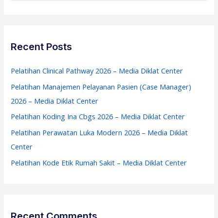
–
a
Media
r
Diklat
c
Recent Posts
Center
h
f
Pelatihan Clinical Pathway 2026 – Media Diklat Center
o
Pelatihan Manajemen Pelayanan Pasien (Case Manager)
r
2026 – Media Diklat Center
:
Pelatihan Koding Ina Cbgs 2026 – Media Diklat Center
Pelatihan Perawatan Luka Modern 2026 – Media Diklat
Center
Pelatihan Kode Etik Rumah Sakit – Media Diklat Center
Recent Comments