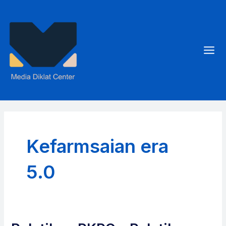
Skip
to
content
Mai
Men
Kefarmsaian era
5.0