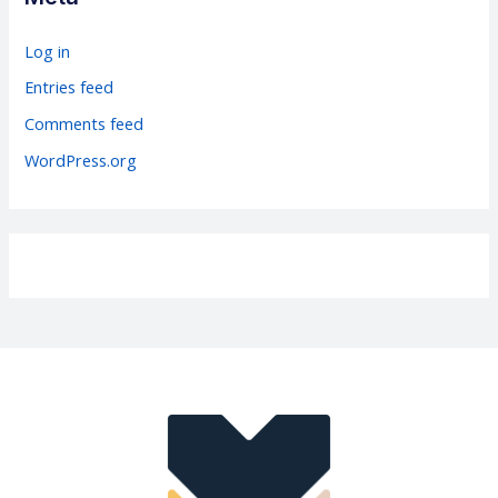
o
r
Log in
i
Entries feed
e
Comments feed
s
WordPress.org