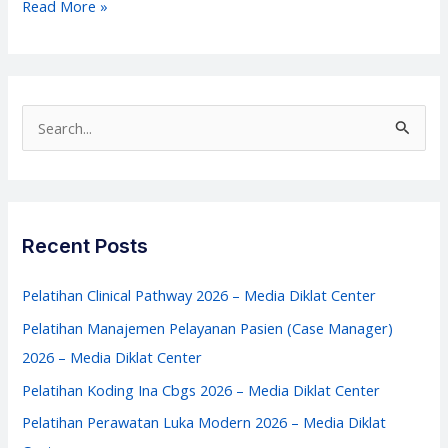
Pelatihan
Read More »
PKPO
–
Pelatihan
PKPO
S
2026
e
–
a
Media
r
Diklat
c
Recent Posts
Center
h
f
Pelatihan Clinical Pathway 2026 – Media Diklat Center
o
Pelatihan Manajemen Pelayanan Pasien (Case Manager)
r
2026 – Media Diklat Center
:
Pelatihan Koding Ina Cbgs 2026 – Media Diklat Center
Pelatihan Perawatan Luka Modern 2026 – Media Diklat