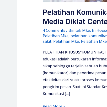
Pelatihan Komunika
Media Diklat Cente
4 Comments
/
Bimtek Mke
,
In Hous
Pelatihan Mke
,
pelatihan komunikas
sakit
,
Pelatihan Mke
,
Pelatihan Mke
PELATIHAN KHUSUS“KOMUNIKASI EF
edukasi adalah pertukaran informa
sikap sehingga terjalin sebuah hu
(komunikator) dan penerima pesan
efektivitas dari suatu proses komuni
pengirim pesan. Saat ini Standar 
Komunikasi […]
Pelatihan
Read More »