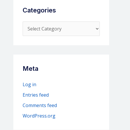
Categories
C
a
t
e
g
Meta
o
r
Log in
i
Entries feed
e
Comments feed
s
WordPress.org