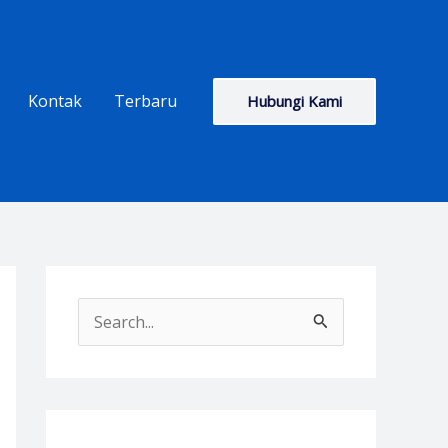
Kontak
Terbaru
Hubungi Kami
S
e
a
r
c