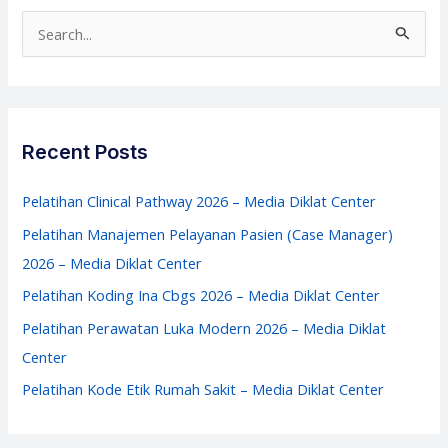
Kerja
S
–
e
Media
a
Diklat
r
Center
c
Recent Posts
h
f
Pelatihan Clinical Pathway 2026 – Media Diklat Center
o
Pelatihan Manajemen Pelayanan Pasien (Case Manager)
r
2026 – Media Diklat Center
:
Pelatihan Koding Ina Cbgs 2026 – Media Diklat Center
Pelatihan Perawatan Luka Modern 2026 – Media Diklat
Center
Pelatihan Kode Etik Rumah Sakit – Media Diklat Center