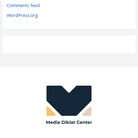
e
Comments feed
s
WordPress.org