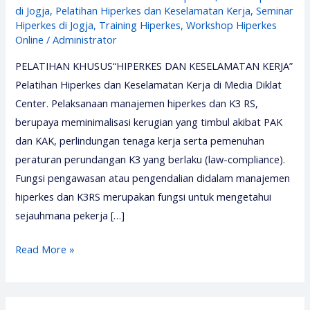
di Jogja
,
Pelatihan Hiperkes dan Keselamatan Kerja
,
Seminar
Hiperkes di Jogja
,
Training Hiperkes
,
Workshop Hiperkes
Online
/
Administrator
PELATIHAN KHUSUS“HIPERKES DAN KESELAMATAN KERJA”
Pelatihan Hiperkes dan Keselamatan Kerja di Media Diklat
Center. Pelaksanaan manajemen hiperkes dan K3 RS,
berupaya meminimalisasi kerugian yang timbul akibat PAK
dan KAK, perlindungan tenaga kerja serta pemenuhan
peraturan perundangan K3 yang berlaku (law-compliance).
Fungsi pengawasan atau pengendalian didalam manajemen
hiperkes dan K3RS merupakan fungsi untuk mengetahui
sejauhmana pekerja […]
Pelatihan
Read More »
Hiperkes
dan
Keselamatan