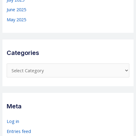
June 2025
May 2025
Categories
C
a
t
e
g
Meta
o
r
Log in
i
Entries feed