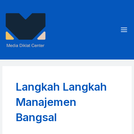
Skip
to
content
Mai
Men
Langkah Langkah
Manajemen
Bangsal