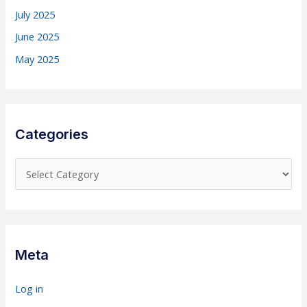
July 2025
June 2025
May 2025
Categories
C
a
t
e
g
Meta
o
r
Log in
i