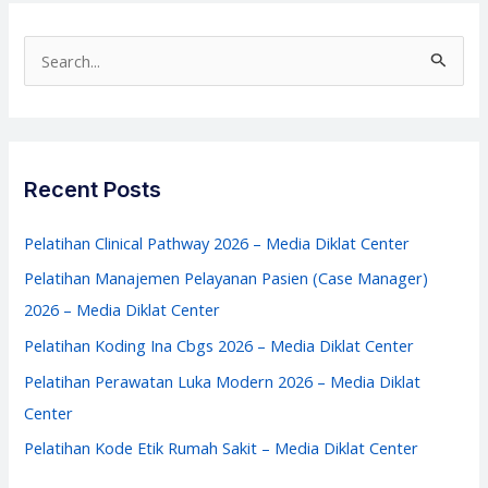
2026
–
S
Media
e
Diklat
a
Center
r
c
Recent Posts
h
f
Pelatihan Clinical Pathway 2026 – Media Diklat Center
o
Pelatihan Manajemen Pelayanan Pasien (Case Manager)
r
2026 – Media Diklat Center
:
Pelatihan Koding Ina Cbgs 2026 – Media Diklat Center
Pelatihan Perawatan Luka Modern 2026 – Media Diklat
Center
Pelatihan Kode Etik Rumah Sakit – Media Diklat Center