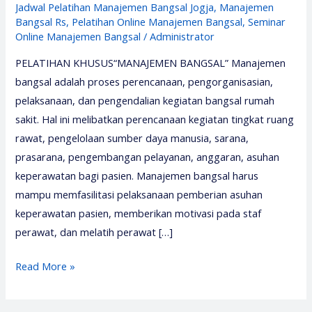
Jadwal Pelatihan Manajemen Bangsal Jogja
,
Manajemen
Bangsal Rs
,
Pelatihan Online Manajemen Bangsal
,
Seminar
Online Manajemen Bangsal
/
Administrator
PELATIHAN KHUSUS“MANAJEMEN BANGSAL” Manajemen
bangsal adalah proses perencanaan, pengorganisasian,
pelaksanaan, dan pengendalian kegiatan bangsal rumah
sakit. Hal ini melibatkan perencanaan kegiatan tingkat ruang
rawat, pengelolaan sumber daya manusia, sarana,
prasarana, pengembangan pelayanan, anggaran, asuhan
keperawatan bagi pasien. Manajemen bangsal harus
mampu memfasilitasi pelaksanaan pemberian asuhan
keperawatan pasien, memberikan motivasi pada staf
perawat, dan melatih perawat […]
Pelatihan
Read More »
Manajemen
Bangsal