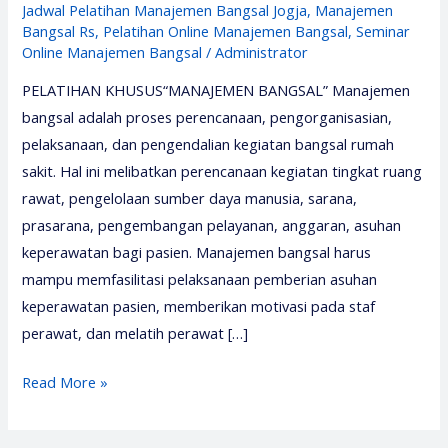
Jadwal Pelatihan Manajemen Bangsal Jogja
,
Manajemen
Bangsal Rs
,
Pelatihan Online Manajemen Bangsal
,
Seminar
Online Manajemen Bangsal
/
Administrator
PELATIHAN KHUSUS“MANAJEMEN BANGSAL” Manajemen
bangsal adalah proses perencanaan, pengorganisasian,
pelaksanaan, dan pengendalian kegiatan bangsal rumah
sakit. Hal ini melibatkan perencanaan kegiatan tingkat ruang
rawat, pengelolaan sumber daya manusia, sarana,
prasarana, pengembangan pelayanan, anggaran, asuhan
keperawatan bagi pasien. Manajemen bangsal harus
mampu memfasilitasi pelaksanaan pemberian asuhan
keperawatan pasien, memberikan motivasi pada staf
perawat, dan melatih perawat […]
Pelatihan
Read More »
Manajemen
Bangsal