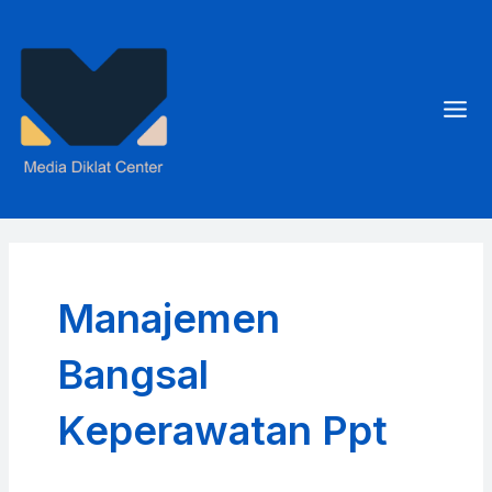
Skip
to
content
Mai
Men
Manajemen
Bangsal
Keperawatan Ppt