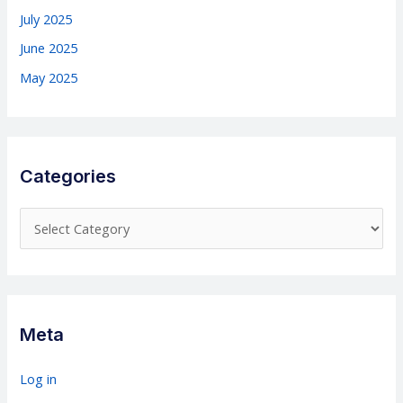
July 2025
June 2025
May 2025
Categories
C
a
t
e
g
Meta
o
r
Log in
i