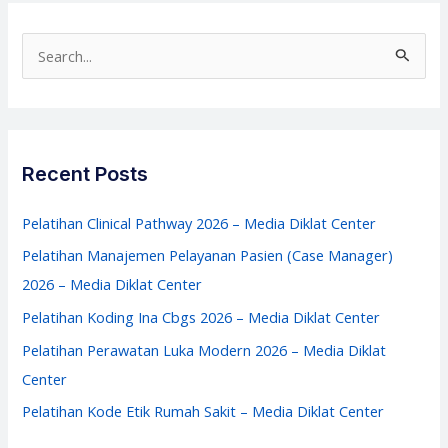
2026
–
S
Media
e
Diklat
a
Center
r
c
Recent Posts
h
f
Pelatihan Clinical Pathway 2026 – Media Diklat Center
o
Pelatihan Manajemen Pelayanan Pasien (Case Manager)
r
2026 – Media Diklat Center
:
Pelatihan Koding Ina Cbgs 2026 – Media Diklat Center
Pelatihan Perawatan Luka Modern 2026 – Media Diklat
Center
Pelatihan Kode Etik Rumah Sakit – Media Diklat Center