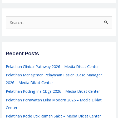
Laboratorium
2026
–
S
Media
e
Diklat
a
Center
r
c
Recent Posts
h
f
Pelatihan Clinical Pathway 2026 – Media Diklat Center
o
Pelatihan Manajemen Pelayanan Pasien (Case Manager)
r
2026 – Media Diklat Center
:
Pelatihan Koding Ina Cbgs 2026 – Media Diklat Center
Pelatihan Perawatan Luka Modern 2026 – Media Diklat
Center
Pelatihan Kode Etik Rumah Sakit – Media Diklat Center