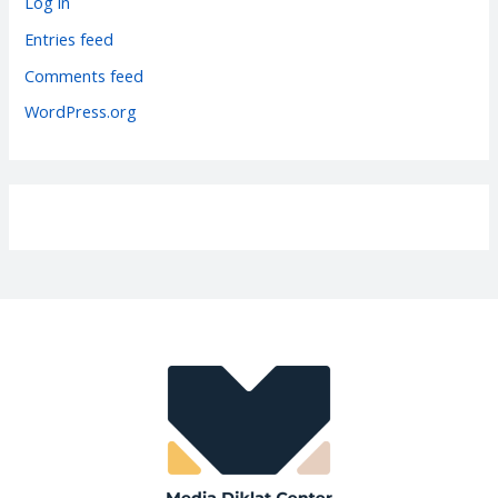
Log in
i
Entries feed
e
Comments feed
s
WordPress.org