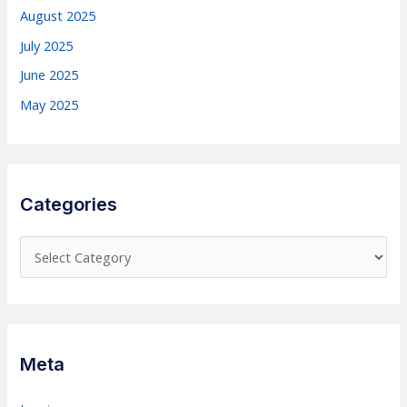
August 2025
July 2025
June 2025
May 2025
Categories
C
a
t
e
g
Meta
o
r