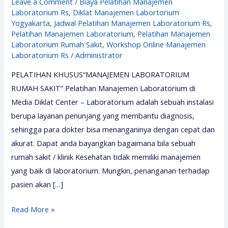
Leave a Comment
/
Biaya Pelatihan Manajemen
Laboratorium Rs
,
Diklat Manajemen Labortorium
Yogyakarta
,
Jadwal Pelatihan Manajemen Laboratorium Rs
,
Pelatihan Manajemen Laboratorium
,
Pelatihan Manajemen
Laboratorium Rumah Sakit
,
Workshop Online Manajemen
Laboratorium Rs
/
Administrator
PELATIHAN KHUSUS“MANAJEMEN LABORATORIUM
RUMAH SAKIT” Pelatihan Manajemen Laboratorium di
Media Diklat Center – Laboratorium adalah sebuah instalasi
berupa layanan penunjang yang membantu diagnosis,
sehingga para dokter bisa menanganinya dengan cepat dan
akurat. Dapat anda bayangkan bagaimana bila sebuah
rumah sakit / klinik Kesehatan tidak memiliki manajemen
yang baik di laboratorium. Mungkin, penanganan terhadap
pasien akan […]
Pelatihan
Read More »
Manajemen