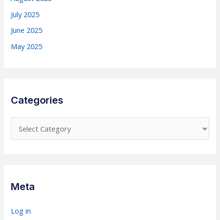
July 2025
June 2025
May 2025
Categories
C
a
t
e
g
Meta
o
r
Log in