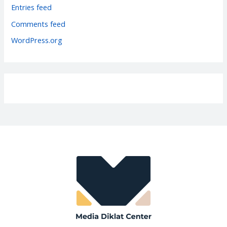
i
Entries feed
e
Comments feed
s
WordPress.org