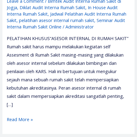
Leave a Comment
/
Bimtek Audit Interna Rumah Sakit di
Jogja
,
Diklat Audit Interna Rumah Sakit
,
In House Audit
Interna Rumah Sakit
,
Jadwal Pelatihan Audit Interna Rumah
Sakit
,
pelatihan asesor internal rumah sakit
,
Seminar Audit
Interna Rumah Sakit Online
/
Administrator
PELATIHAN KHUSUS“ASESOR INTERNAL DI RUMAH SAKIT”
Rumah sakit harus mampu melakukan kegiatan self
Assesment di Rumah Sakit masing-masing yang dilakukan
oleh asesor internal sebelum dilakukan bimbingan dan
penilaian oleh KARS. Hali ini bertujuan untuk mengukur
sejauh mana sebuah rumah sakit telah mempersiapkan
kebutuhan akreditasinya. Peran asesor internal di rumah
sakit dalam mempersiapkan akreditasi sangatlah penting,
[…]
Pelatihan
Read More »
Asesor
Internal