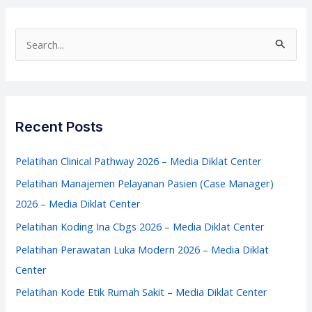
Rumah
Sakit
S
2026
e
–
a
Media
r
Diklat
c
Recent Posts
Center
h
f
Pelatihan Clinical Pathway 2026 – Media Diklat Center
o
Pelatihan Manajemen Pelayanan Pasien (Case Manager)
r
2026 – Media Diklat Center
:
Pelatihan Koding Ina Cbgs 2026 – Media Diklat Center
Pelatihan Perawatan Luka Modern 2026 – Media Diklat
Center
Pelatihan Kode Etik Rumah Sakit – Media Diklat Center