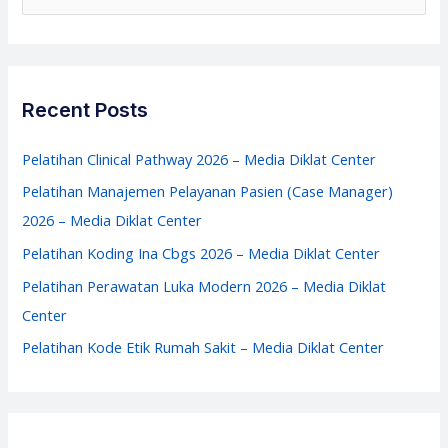
Warning
e
System
a
–
r
Media
c
Recent Posts
Diklat
h
Center
f
Pelatihan Clinical Pathway 2026 – Media Diklat Center
o
Pelatihan Manajemen Pelayanan Pasien (Case Manager)
r
2026 – Media Diklat Center
:
Pelatihan Koding Ina Cbgs 2026 – Media Diklat Center
Pelatihan Perawatan Luka Modern 2026 – Media Diklat
Center
Pelatihan Kode Etik Rumah Sakit – Media Diklat Center