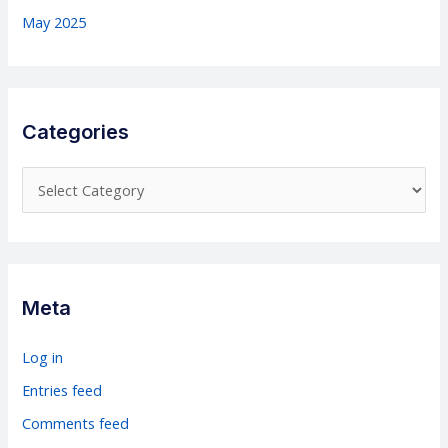
May 2025
Categories
C
a
t
e
g
Meta
o
r
Log in
i
Entries feed
e
Comments feed
s