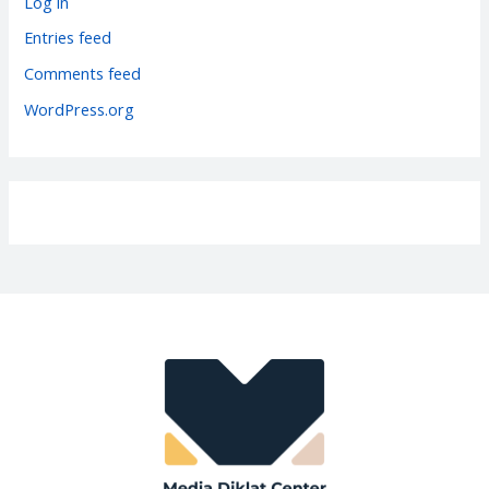
Log in
i
Entries feed
e
Comments feed
s
WordPress.org