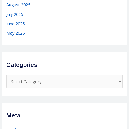
August 2025
July 2025
June 2025
May 2025
Categories
C
a
t
e
g
Meta
o
r