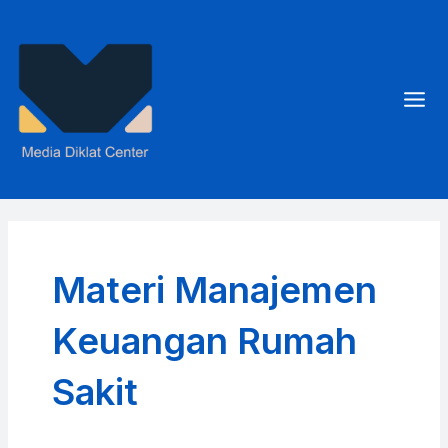
Skip
to
content
Mai
Men
Materi Manajemen
Keuangan Rumah
Sakit