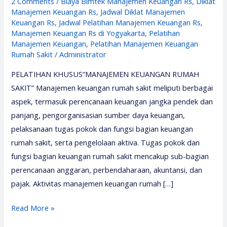
2 Comments
/
Biaya Bimtek Manajemen Keuangan Rs
,
Diklat
Manajemen Keuangan Rs
,
Jadwal Diklat Manajemen
Keuangan Rs
,
Jadwal Pelatihan Manajemen Keuangan Rs
,
Manajemen Keuangan Rs di Yogyakarta
,
Pelatihan
Manajemen Keuangan
,
Pelatihan Manajemen Keuangan
Rumah Sakit
/
Administrator
PELATIHAN KHUSUS“MANAJEMEN KEUANGAN RUMAH
SAKIT” Manajemen keuangan rumah sakit meliputi berbagai
aspek, termasuk perencanaan keuangan jangka pendek dan
panjang, pengorganisasian sumber daya keuangan,
pelaksanaan tugas pokok dan fungsi bagian keuangan
rumah sakit, serta pengelolaan aktiva. Tugas pokok dan
fungsi bagian keuangan rumah sakit mencakup sub-bagian
perencanaan anggaran, perbendaharaan, akuntansi, dan
pajak. Aktivitas manajemen keuangan rumah […]
Pelatihan
Read More »
Manajemen