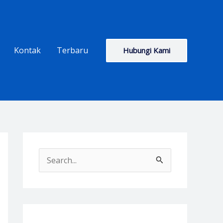
Kontak
Terbaru
Hubungi Kami
S
e
a
r
c