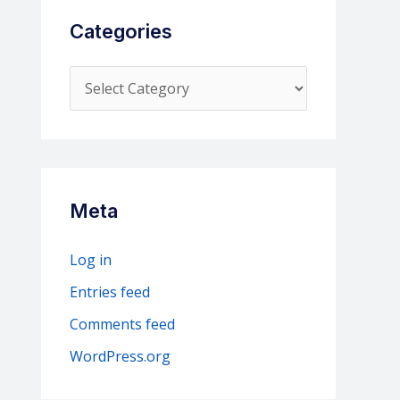
Categories
C
a
t
e
g
Meta
o
r
Log in
i
Entries feed
e
Comments feed
s
WordPress.org