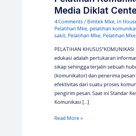
Media Diklat Cente
4 Comments
/
Bimtek Mke
,
In Hous
Pelatihan Mke
,
pelatihan komunikas
sakit
,
Pelatihan Mke
,
Pelatihan Mke
PELATIHAN KHUSUS“KOMUNIKASI EF
edukasi adalah pertukaran informa
sikap sehingga terjalin sebuah hu
(komunikator) dan penerima pesan
efektivitas dari suatu proses komuni
pengirim pesan. Saat ini Standar 
Komunikasi […]
Pelatihan
Read More »
Komunikasi
Efektif