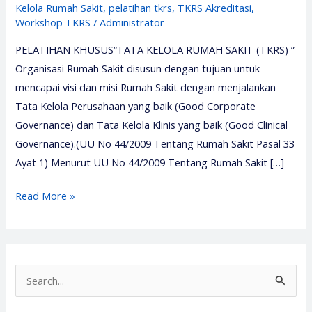
Kelola Rumah Sakit
,
pelatihan tkrs
,
TKRS Akreditasi
,
Workshop TKRS
/
Administrator
PELATIHAN KHUSUS“TATA KELOLA RUMAH SAKIT (TKRS) ”
Organisasi Rumah Sakit disusun dengan tujuan untuk
mencapai visi dan misi Rumah Sakit dengan menjalankan
Tata Kelola Perusahaan yang baik (Good Corporate
Governance) dan Tata Kelola Klinis yang baik (Good Clinical
Governance).(UU No 44/2009 Tentang Rumah Sakit Pasal 33
Ayat 1) Menurut UU No 44/2009 Tentang Rumah Sakit […]
Pelatihan
Read More »
Tkrs
2026
–
Training
S
Tkrs
e
–