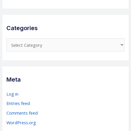
Categories
C
a
t
e
g
Meta
o
r
Log in
i
Entries feed
e
Comments feed
s
WordPress.org