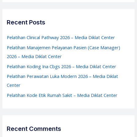
a
Media
r
Diklat
c
Recent Posts
Center
h
f
Pelatihan Clinical Pathway 2026 – Media Diklat Center
o
Pelatihan Manajemen Pelayanan Pasien (Case Manager)
r
2026 – Media Diklat Center
:
Pelatihan Koding Ina Cbgs 2026 – Media Diklat Center
Pelatihan Perawatan Luka Modern 2026 – Media Diklat
Center
Pelatihan Kode Etik Rumah Sakit – Media Diklat Center
Recent Comments