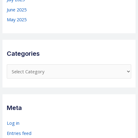
June 2025
May 2025
Categories
C
a
t
e
g
Meta
o
r
Log in
i
Entries feed