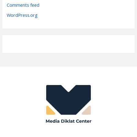
e
Comments feed
s
WordPress.org