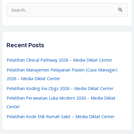
Perawat
S
–
e
Media
a
Diklat
r
Center
c
Recent Posts
h
f
Pelatihan Clinical Pathway 2026 – Media Diklat Center
o
Pelatihan Manajemen Pelayanan Pasien (Case Manager)
r
2026 – Media Diklat Center
:
Pelatihan Koding Ina Cbgs 2026 – Media Diklat Center
Pelatihan Perawatan Luka Modern 2026 – Media Diklat
Center
Pelatihan Kode Etik Rumah Sakit – Media Diklat Center