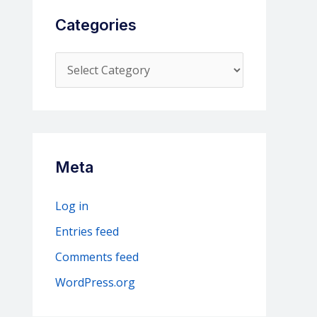
Categories
C
a
t
e
g
Meta
o
r
Log in
i
Entries feed
e
Comments feed
s
WordPress.org