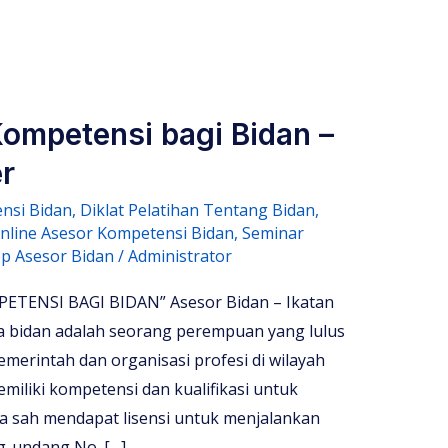
Kompetensi bagi Bidan –
r
nsi Bidan
,
Diklat Pelatihan Tentang Bidan
,
Online Asesor Kompetensi Bidan
,
Seminar
p Asesor Bidan
/
Administrator
TENSI BAGI BIDAN” Asesor Bidan – Ikatan
 bidan adalah seorang perempuan yang lulus
emerintah dan organisasi profesi di wilayah
miliki kompetensi dan kualifikasi untuk
cara sah mendapat lisensi untuk menjalankan
g-undang No. […]