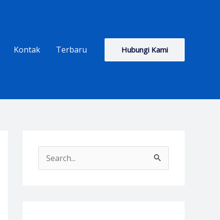
Kontak
Terbaru
Hubungi Kami
S
e
a
r
c