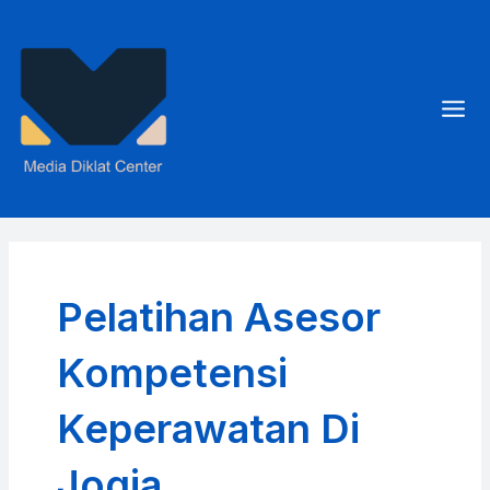
Skip
to
content
Mai
Men
Pelatihan Asesor
Kompetensi
Keperawatan Di
Jogja