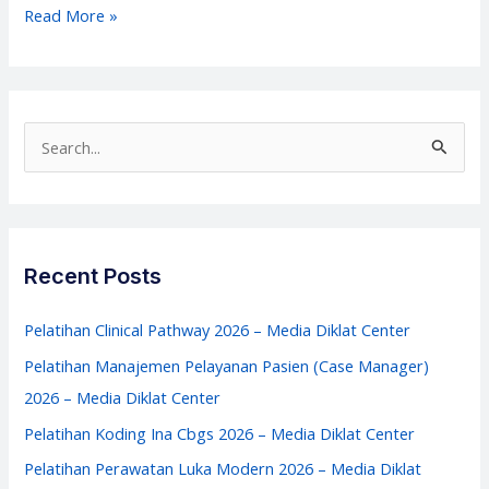
Pelatihan
Read More »
Asesor
Kompetensi
bagi
Perawat
S
–
e
Media
a
Diklat
r
Center
c
Recent Posts
h
f
Pelatihan Clinical Pathway 2026 – Media Diklat Center
o
Pelatihan Manajemen Pelayanan Pasien (Case Manager)
r
2026 – Media Diklat Center
:
Pelatihan Koding Ina Cbgs 2026 – Media Diklat Center
Pelatihan Perawatan Luka Modern 2026 – Media Diklat