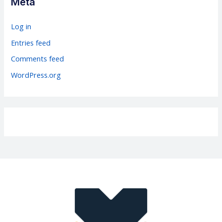
Meta
o
r
Log in
i
Entries feed
e
Comments feed
s
WordPress.org