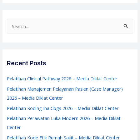
Kompetensi
bagi
Perawat
S
–
e
Media
a
Diklat
r
Center
c
Recent Posts
h
f
Pelatihan Clinical Pathway 2026 – Media Diklat Center
o
Pelatihan Manajemen Pelayanan Pasien (Case Manager)
r
2026 – Media Diklat Center
:
Pelatihan Koding Ina Cbgs 2026 – Media Diklat Center
Pelatihan Perawatan Luka Modern 2026 – Media Diklat
Center
Pelatihan Kode Etik Rumah Sakit – Media Diklat Center