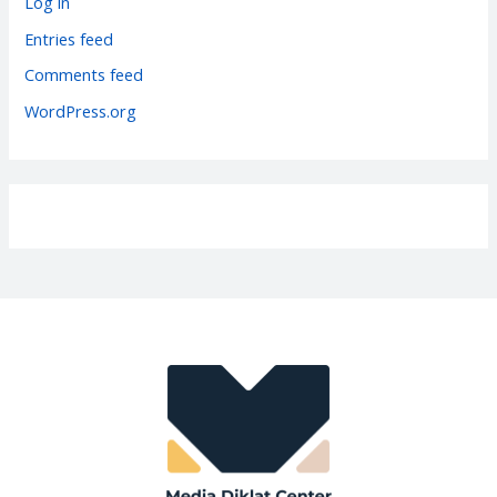
Log in
i
Entries feed
e
Comments feed
s
WordPress.org