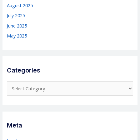
August 2025
July 2025
June 2025
May 2025
Categories
C
a
t
e
g
Meta
o
r