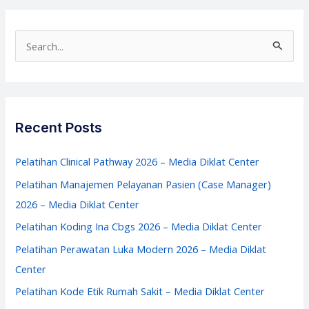
Rumah
Sakit
S
–
e
Media
a
Diklat
r
Center
c
Recent Posts
h
f
Pelatihan Clinical Pathway 2026 – Media Diklat Center
o
Pelatihan Manajemen Pelayanan Pasien (Case Manager)
r
2026 – Media Diklat Center
:
Pelatihan Koding Ina Cbgs 2026 – Media Diklat Center
Pelatihan Perawatan Luka Modern 2026 – Media Diklat
Center
Pelatihan Kode Etik Rumah Sakit – Media Diklat Center