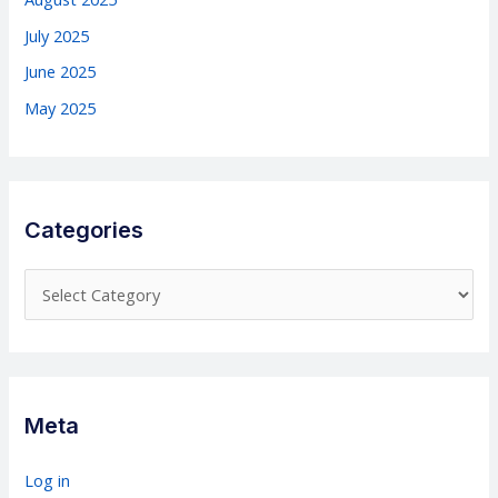
July 2025
June 2025
May 2025
Categories
C
a
t
e
g
Meta
o
r
Log in