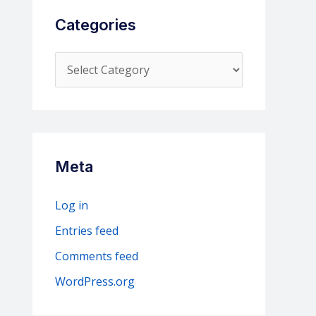
Categories
C
a
t
e
g
Meta
o
r
Log in
i
Entries feed
e
Comments feed
s
WordPress.org