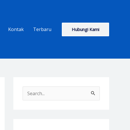
Kontak
Terbaru
Hubungi Kami
S
e
a
r
c