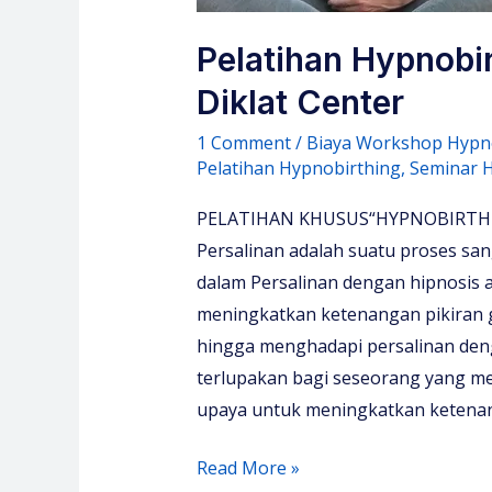
Pelatihan Hypnobi
Diklat Center
1 Comment
/
Biaya Workshop Hypno
Pelatihan Hypnobirthing
,
Seminar H
PELATIHAN KHUSUS“HYPNOBIRTHING
Persalinan adalah suatu proses sa
dalam Persalinan dengan hipnosis 
meningkatkan ketenangan pikiran 
hingga menghadapi persalinan den
terlupakan bagi seseorang yang me
upaya untuk meningkatkan ketena
Pelatihan
Read More »