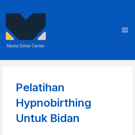
Skip
to
content
Mai
Men
Pelatihan
Hypnobirthing
Untuk Bidan