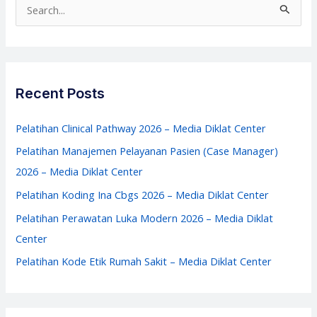
S
Diklat
e
Center
a
r
c
Recent Posts
h
f
Pelatihan Clinical Pathway 2026 – Media Diklat Center
o
Pelatihan Manajemen Pelayanan Pasien (Case Manager)
r
2026 – Media Diklat Center
:
Pelatihan Koding Ina Cbgs 2026 – Media Diklat Center
Pelatihan Perawatan Luka Modern 2026 – Media Diklat
Center
Pelatihan Kode Etik Rumah Sakit – Media Diklat Center