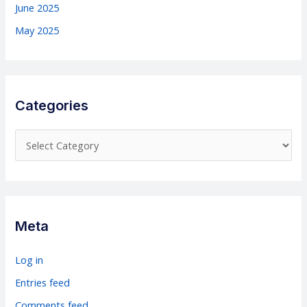
June 2025
May 2025
Categories
C
a
t
e
g
Meta
o
r
Log in
i
Entries feed
e
Comments feed