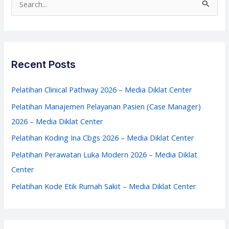
Media
e
Diklat
a
Center
r
c
Recent Posts
h
f
Pelatihan Clinical Pathway 2026 – Media Diklat Center
o
Pelatihan Manajemen Pelayanan Pasien (Case Manager)
r
2026 – Media Diklat Center
:
Pelatihan Koding Ina Cbgs 2026 – Media Diklat Center
Pelatihan Perawatan Luka Modern 2026 – Media Diklat
Center
Pelatihan Kode Etik Rumah Sakit – Media Diklat Center