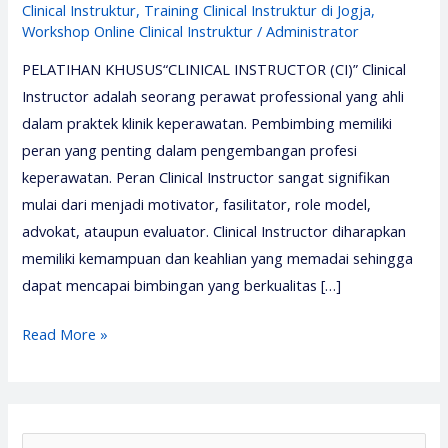
Clinical Instruktur
,
Training Clinical Instruktur di Jogja
,
Workshop Online Clinical Instruktur
/
Administrator
PELATIHAN KHUSUS“CLINICAL INSTRUCTOR (CI)” Clinical
Instructor adalah seorang perawat professional yang ahli
dalam praktek klinik keperawatan. Pembimbing memiliki
peran yang penting dalam pengembangan profesi
keperawatan. Peran Clinical Instructor sangat signifikan
mulai dari menjadi motivator, fasilitator, role model,
advokat, ataupun evaluator. Clinical Instructor diharapkan
memiliki kemampuan dan keahlian yang memadai sehingga
dapat mencapai bimbingan yang berkualitas […]
Pelatihan
Read More »
Clinical
Instructor
2026
–
S