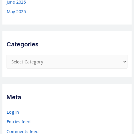
June 2025
May 2025
Categories
C
a
t
e
g
Meta
o
r
Log in
i
Entries feed
e
Comments feed