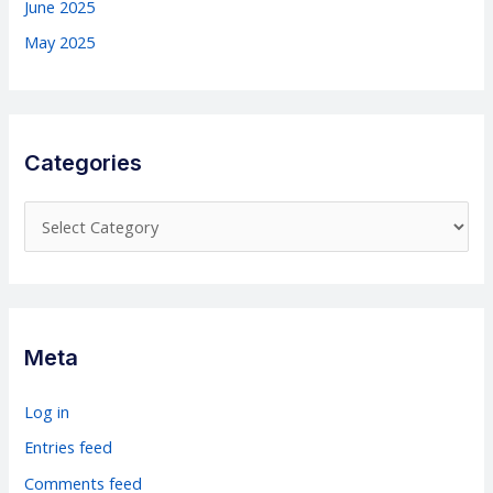
June 2025
May 2025
Categories
C
a
t
e
g
Meta
o
r
Log in
i
Entries feed
e
Comments feed