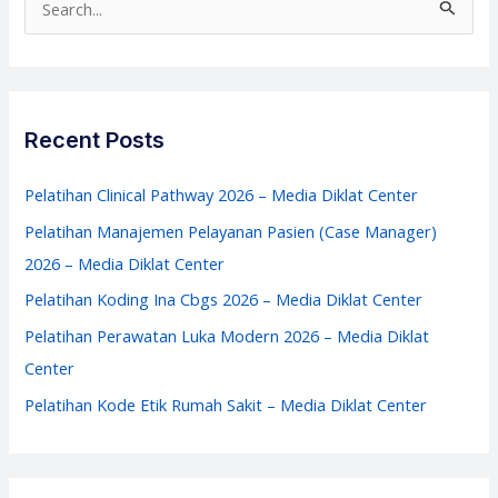
Media
e
Diklat
a
Center
r
c
Recent Posts
h
f
Pelatihan Clinical Pathway 2026 – Media Diklat Center
o
Pelatihan Manajemen Pelayanan Pasien (Case Manager)
r
2026 – Media Diklat Center
:
Pelatihan Koding Ina Cbgs 2026 – Media Diklat Center
Pelatihan Perawatan Luka Modern 2026 – Media Diklat
Center
Pelatihan Kode Etik Rumah Sakit – Media Diklat Center