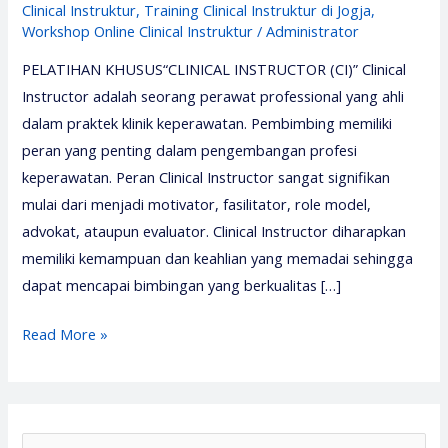
Clinical Instruktur
,
Training Clinical Instruktur di Jogja
,
Workshop Online Clinical Instruktur
/
Administrator
PELATIHAN KHUSUS“CLINICAL INSTRUCTOR (CI)” Clinical
Instructor adalah seorang perawat professional yang ahli
dalam praktek klinik keperawatan. Pembimbing memiliki
peran yang penting dalam pengembangan profesi
keperawatan. Peran Clinical Instructor sangat signifikan
mulai dari menjadi motivator, fasilitator, role model,
advokat, ataupun evaluator. Clinical Instructor diharapkan
memiliki kemampuan dan keahlian yang memadai sehingga
dapat mencapai bimbingan yang berkualitas […]
Pelatihan
Read More »
Clinical
Instructor
2026
–
S