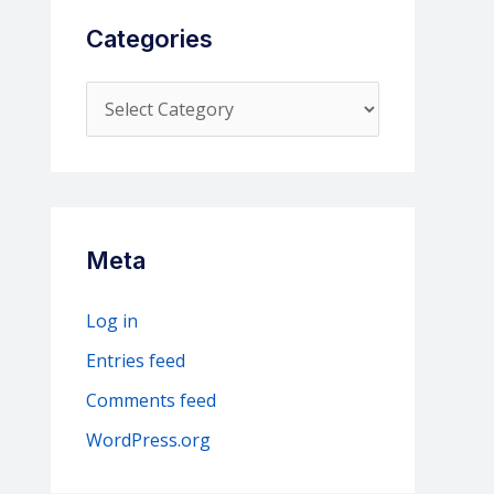
Categories
C
a
t
e
g
Meta
o
r
Log in
i
Entries feed
e
Comments feed
s
WordPress.org