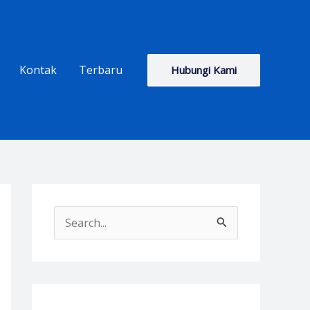
Kontak
Terbaru
Hubungi Kami
S
e
a
r
c