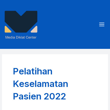
Skip
to
content
Mai
Men
Pelatihan
Keselamatan
Pasien 2022