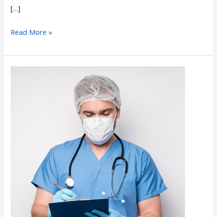
[…]
Pelatihan
Read More »
Sasaran
Keselamatan
Pasien
–
Media
Diklat
Center