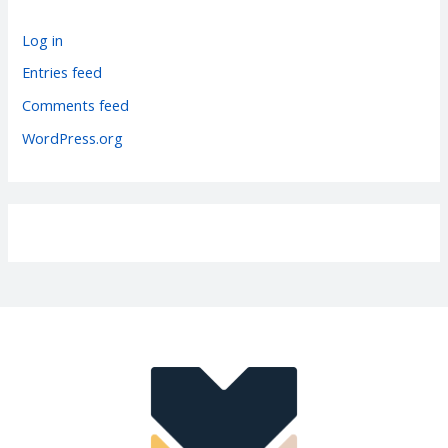
o
r
Log in
i
Entries feed
e
Comments feed
s
WordPress.org