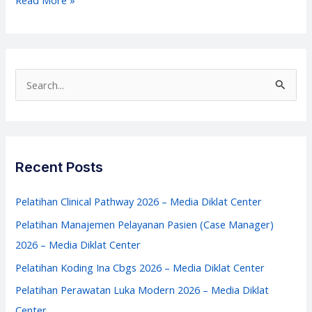
Read More »
Asesor
Kompetensi
bagi
Bidan
S
–
e
Media
a
Diklat
r
Center
c
Recent Posts
h
f
Pelatihan Clinical Pathway 2026 – Media Diklat Center
o
Pelatihan Manajemen Pelayanan Pasien (Case Manager)
r
2026 – Media Diklat Center
:
Pelatihan Koding Ina Cbgs 2026 – Media Diklat Center
Pelatihan Perawatan Luka Modern 2026 – Media Diklat
Center